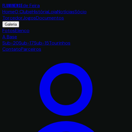
de Feira
FLUMINENSE
Home
O Clube
História
Loja
Notícias
Sócio
Torcedor
Jogos
Documentos
Galeria
Fotos
Elenco
A Base
Sub-20
Sub-17
Sub-15
Tourinhos
Contato
Parceiros