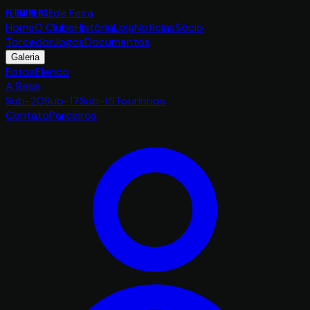
de Feira
FLUMINENSE
Home
O Clube
História
Loja
Notícias
Sócio
Torcedor
Jogos
Documentos
Galeria
Fotos
Elenco
A Base
Sub-20
Sub-17
Sub-15
Tourinhos
Contato
Parceiros