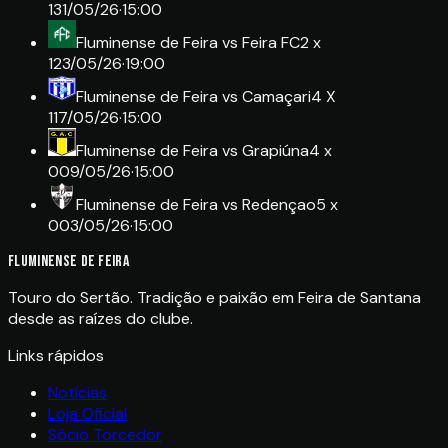
1
31/05/26
·
15:00
Fluminense de Feira
vs
Feira FC
2 x
1
23/05/26
·
19:00
Fluminense de Feira
vs
Camaçari
4 X
1
17/05/26
·
15:00
Fluminense de Feira
vs
Grapiúna
4 x
0
09/05/26
·
15:00
Fluminense de Feira
vs
Redençao
5 x
0
03/05/26
·
15:00
FLUMINENSE DE FEIRA
Touro do Sertão. Tradição e paixão em Feira de Santana
desde as raízes do clube.
Links rápidos
Notícias
Loja Oficial
Sócio Torcedor