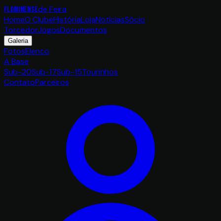
de Feira
FLUMINENSE
Home
O Clube
História
Loja
Notícias
Sócio
Torcedor
Jogos
Documentos
Galeria
Fotos
Elenco
A Base
Sub-20
Sub-17
Sub-15
Tourinhos
Contato
Parceiros