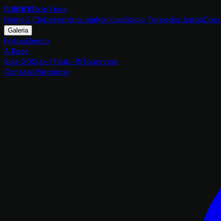
de Feira
FLUMINENSE
Home
O Clube
História
Loja
Notícias
Sócio Torcedor
Jogos
Doc
Galeria
Fotos
Elenco
A Base
Sub-20
Sub-17
Sub-15
Tourinhos
Contato
Parceiros