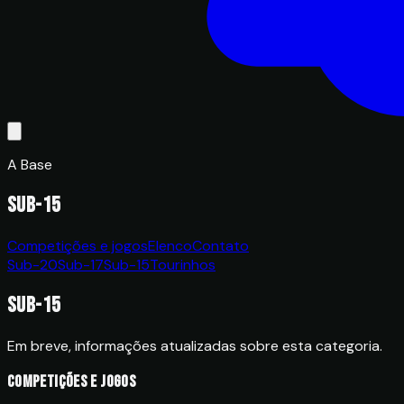
A Base
Sub-15
Competições e jogos
Elenco
Contato
Sub-20
Sub-17
Sub-15
Tourinhos
Sub-15
Em breve, informações atualizadas sobre esta categoria.
Competições e jogos