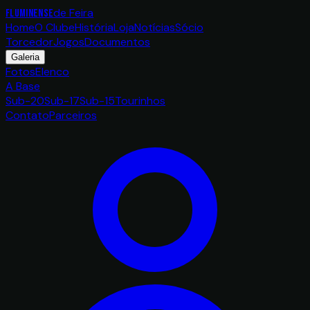
de Feira
FLUMINENSE
Home
O Clube
História
Loja
Notícias
Sócio
Torcedor
Jogos
Documentos
Galeria
Fotos
Elenco
A Base
Sub-20
Sub-17
Sub-15
Tourinhos
Contato
Parceiros