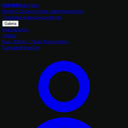
de Feira
FLUMINENSE
Home
O Clube
História
Loja
Notícias
Sócio
Torcedor
Jogos
Documentos
Galeria
Fotos
Elenco
A Base
Sub-20
Sub-17
Sub-15
Tourinhos
Contato
Parceiros