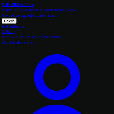
de Feira
FLUMINENSE
Home
O Clube
História
Loja
Notícias
Sócio
Torcedor
Jogos
Documentos
Galeria
Fotos
Elenco
A Base
Sub-20
Sub-17
Sub-15
Tourinhos
Contato
Parceiros